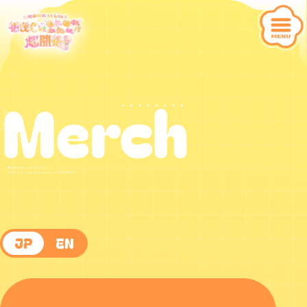
JP
EN